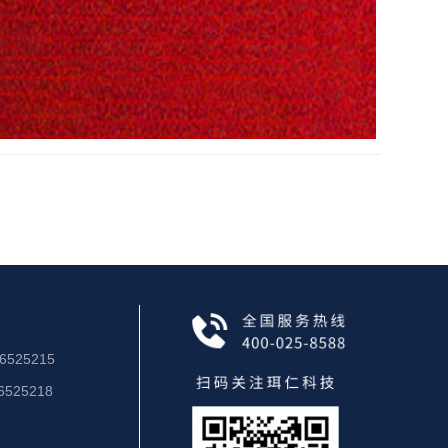
6525215
6525218